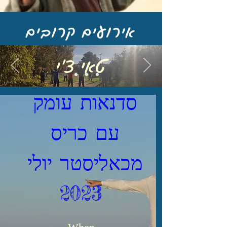
אירועים קרובים
טאי צ'י
 סדנאות עומק  
עם כריס 
מכאליסטר יולי 
2023