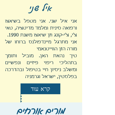
איל שני
אני איל שני. אני מטפל בשיאצו
ורפואה סינית ומלמד מדיטציה, טאי
צ'י, צ'י-קונג וזן שיאצו משנת 1990.
אני מתרגל מיינדפולנס ברוחו של
מורה הזן הווייטנאמי
טיך נהאת האן. מוביל ותומך
בתהליכי ריפוי פיזיים ונפשיים
ומשלב ניסיון חיי בטיפול ובהדרכה
בפלסטין, ישראל וגרמניה
קרא עוד
מורים אורחים